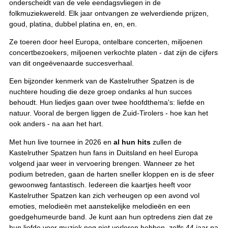
onderscheidt van de vele eendagsvliegen in de
folkmuziekwereld. Elk jaar ontvangen ze welverdiende prijzen,
goud, platina, dubbel platina en, en, en.
Ze toeren door heel Europa, ontelbare concerten, miljoenen
concertbezoekers, miljoenen verkochte platen - dat zijn de cijfers
van dit ongeëvenaarde succesverhaal.
Een bijzonder kenmerk van de Kastelruther Spatzen is de
nuchtere houding die deze groep ondanks al hun succes
behoudt. Hun liedjes gaan over twee hoofdthema's: liefde en
natuur. Vooral de bergen liggen de Zuid-Tirolers - hoe kan het
ook anders - na aan het hart.
Met hun live tournee in 2026 en
al hun hits
zullen de
Kastelruther Spatzen hun fans in Duitsland en heel Europa
volgend jaar weer in vervoering brengen. Wanneer ze het
podium betreden, gaan de harten sneller kloppen en is de sfeer
gewoonweg fantastisch. Iedereen die kaartjes heeft voor
Kastelruther Spatzen kan zich verheugen op een avond vol
emoties, melodieën met aanstekelijke melodieën en een
goedgehumeurde band. Je kunt aan hun optredens zien dat ze
hun liefde voor muziek nog niet verloren hebben, zelfs 44 jaar na