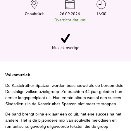
e
h
i
Osnabrück
26.09.2026
16:00
e
Overzicht datums
r
:
Muziek overige
Volksmuziek
De Kastelruther Spatzen worden beschouwd als de beroemdste
Duitstalige volksmuziekgroep. Ze brachten 44 jaar geleden hun
eerste langspeelplaat uit. Hun eerste album was al een succes.
Sindsdien zijn de Kastelruther Spatzen niet meer te stoppen.
De band brengt bijna elk jaar een cd uit, het ene succes na het
andere. Het is de bijzondere mix van soulvolle melodieën en
romantische, gevoelig uitgevoerde teksten die de groep