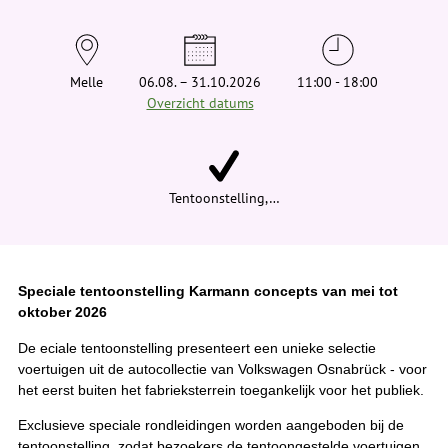
t
j
e
h
i
Melle
06.08. – 31.10.2026
11:00 - 18:00
e
Overzicht datums
r
:
Tentoonstelling,…
Speciale tentoonstelling Karmann concepts van mei tot
oktober 2026
De eciale tentoonstelling presenteert een unieke selectie
voertuigen uit de autocollectie van Volkswagen Osnabrück - voor
het eerst buiten het fabrieksterrein toegankelijk voor het publiek.
Exclusieve speciale rondleidingen worden aangeboden bij de
tentoonstelling, zodat bezoekers de tentoongestelde voertuigen