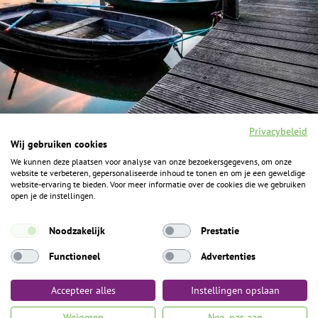
Privacybeleid
Wij gebruiken cookies
We kunnen deze plaatsen voor analyse van onze bezoekersgegevens, om onze
F
I
Y
P
website te verbeteren, gepersonaliseerde inhoud te tonen en om je een geweldige
a
n
o
i
website-ervaring te bieden. Voor meer informatie over de cookies die we gebruiken
c
s
u
n
open je de instellingen.
e
t
t
t
b
a
u
e
ALGEMENE INFORMATIE
o
g
b
r
Noodzakelijk
Prestatie
o
r
e
e
k
Het Geheim over de grens zijn de Duitse vakantieregio’s
a
s
Functioneel
Advertenties
m
t
Münsterland, Grafschaft Bentheim en Osnabrücker Land.
Accepteer alles
Instellingen opslaan
Algemene voorwaarden
Privacybeleid
Colofon
Toegankelijkheid
Weigeren
Nee, pas aan