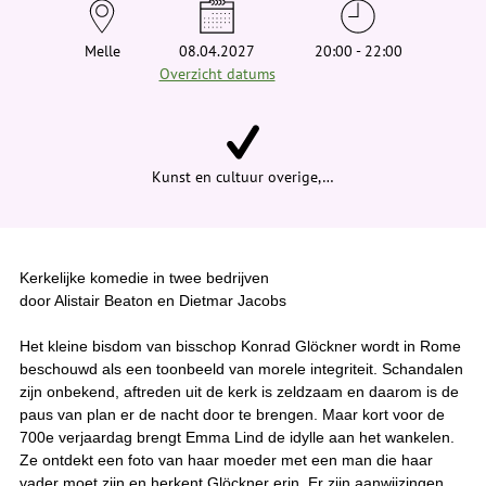
e
h
i
Melle
08.04.2027
20:00 - 22:00
e
Overzicht datums
r
:
Kunst en cultuur overige,…
Kerkelijke komedie in twee bedrijven
door Alistair Beaton en Dietmar Jacobs
Het kleine bisdom van bisschop Konrad Glöckner wordt in Rome
beschouwd als een toonbeeld van morele integriteit. Schandalen
zijn onbekend, aftreden uit de kerk is zeldzaam en daarom is de
paus van plan er de nacht door te brengen. Maar kort voor de
700e verjaardag brengt Emma Lind de idylle aan het wankelen.
Ze ontdekt een foto van haar moeder met een man die haar
vader moet zijn en herkent Glöckner erin. Er zijn aanwijzingen