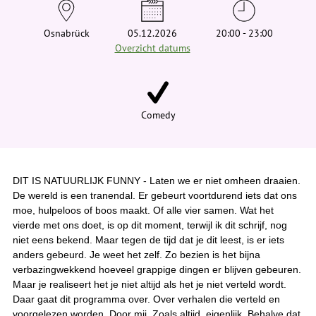
e
h
i
Osnabrück
05.12.2026
20:00 - 23:00
e
Overzicht datums
r
:
Comedy
DIT IS NATUURLIJK FUNNY - Laten we er niet omheen draaien.
De wereld is een tranendal. Er gebeurt voortdurend iets dat ons
moe, hulpeloos of boos maakt. Of alle vier samen. Wat het
vierde met ons doet, is op dit moment, terwijl ik dit schrijf, nog
niet eens bekend. Maar tegen de tijd dat je dit leest, is er iets
anders gebeurd. Je weet het zelf. Zo bezien is het bijna
verbazingwekkend hoeveel grappige dingen er blijven gebeuren.
Maar je realiseert het je niet altijd als het je niet verteld wordt.
Daar gaat dit programma over. Over verhalen die verteld en
voorgelezen worden. Door mij. Zoals altijd, eigenlijk. Behalve dat