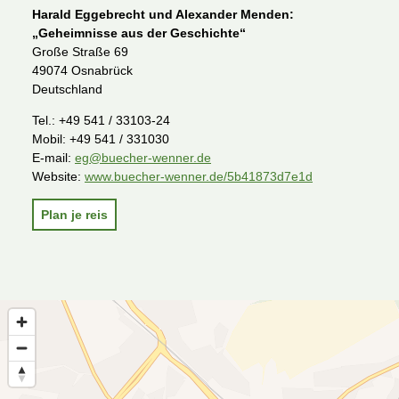
Harald Eggebrecht und Alexander Menden:
„Geheimnisse aus der Geschichte“
Große Straße 69
49074 Osnabrück
Deutschland
Tel.:
+49 541 / 33103-24
Mobil:
+49 541 / 331030
E-mail:
eg@buecher-wenner.de
Website:
www.buecher-wenner.de/5b41873d7e1d
Plan je reis