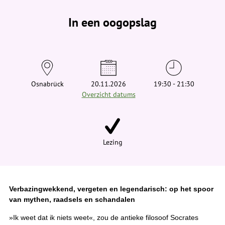
e
v
In een oogopslag
i
n
d
t
j
e
h
i
e
Osnabrück
20.11.2026
19:30 - 21:30
r
Overzicht datums
:
Lezing
Verbazingwekkend, vergeten en legendarisch: op het spoor
van mythen, raadsels en schandalen
»Ik weet dat ik niets weet«, zou de antieke filosoof Socrates