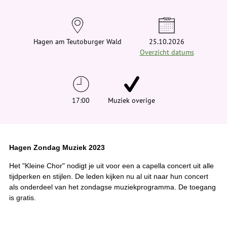
t
j
e
h
i
Hagen am Teutoburger Wald
25.10.2026
e
Overzicht datums
r
:
17:00
Muziek overige
Hagen Zondag Muziek 2023
Het "Kleine Chor" nodigt je uit voor een a capella concert uit alle
tijdperken en stijlen. De leden kijken nu al uit naar hun concert
als onderdeel van het zondagse muziekprogramma. De toegang
is gratis.