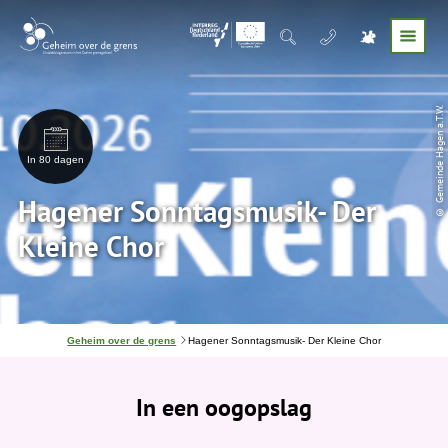
© Gemeinde Hagen a.T.W.
In 80 dagen
Hagener Sonntagsmusik- Der
Kleine Chor
J
Geheim over de grens
Hagener Sonntagsmusik- Der Kleine Chor
e
b
e
In een oogopslag
v
i
n
d