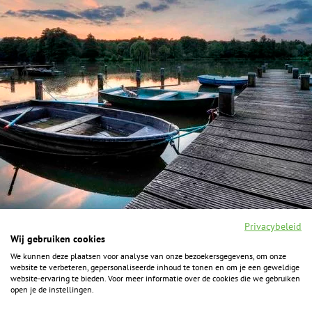
Privacybeleid
Wij gebruiken cookies
We kunnen deze plaatsen voor analyse van onze bezoekersgegevens, om onze
F
I
Y
P
website te verbeteren, gepersonaliseerde inhoud te tonen en om je een geweldige
a
n
o
i
website-ervaring te bieden. Voor meer informatie over de cookies die we gebruiken
c
s
u
n
open je de instellingen.
e
t
t
t
b
a
u
e