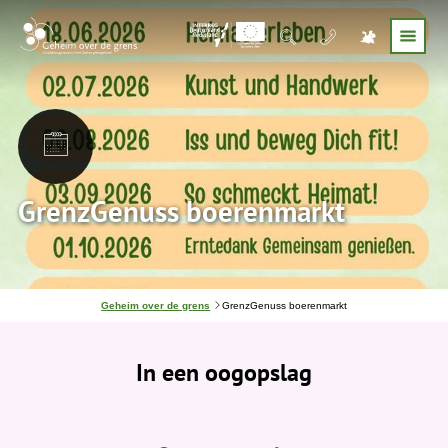
GrenzGenuss boerenmarkt
J
Geheim over de grens
GrenzGenuss boerenmarkt
e
b
e
In een oogopslag
v
i
n
d
t
j