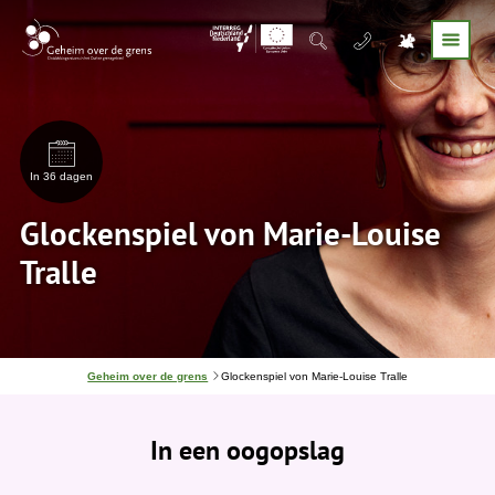
In 36 dagen
Glockenspiel von Marie-Louise
Tralle
J
Geheim over de grens
Glockenspiel von Marie-Louise Tralle
e
b
e
In een oogopslag
v
i
n
d