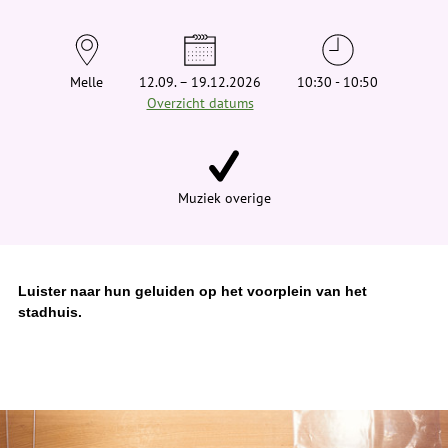
t
j
e
h
i
Melle
12.09. – 19.12.2026
10:30 - 10:50
e
Overzicht datums
r
:
Muziek overige
Luister naar hun geluiden op het voorplein van het
stadhuis.