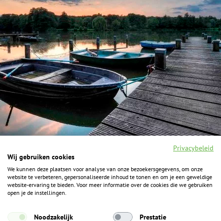
Privacybeleid
Wij gebruiken cookies
We kunnen deze plaatsen voor analyse van onze bezoekersgegevens, om onze
F
I
Y
P
website te verbeteren, gepersonaliseerde inhoud te tonen en om je een geweldige
a
n
o
i
website-ervaring te bieden. Voor meer informatie over de cookies die we gebruiken
c
s
u
n
open je de instellingen.
e
t
t
t
b
a
u
e
ALGEMENE INFORMATIE
o
g
b
r
Noodzakelijk
Prestatie