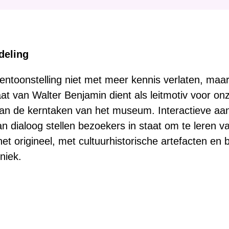
:
deling
ntoonstelling niet met meer kennis verlaten, maa
taat van Walter Benjamin dient als leitmotiv voor 
an de kerntaken van het museum. Interactieve aan
n dialoog stellen bezoekers in staat om te leren 
t origineel, met cultuurhistorische artefacten en
niek.