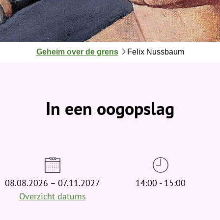
J
Geheim over de grens
Felix Nussbaum
e
b
e
v
In een oogopslag
i
n
d
t
j
e
08.08.2026 – 07.11.2027
h
14:00 - 15:00
i
Overzicht datums
e
r