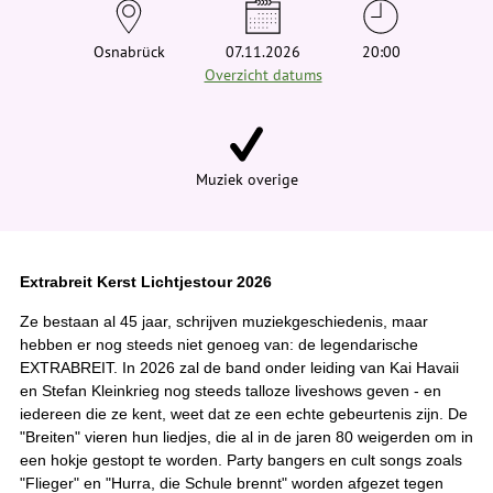
e
h
i
Osnabrück
07.11.2026
20:00
e
Overzicht datums
r
:
Muziek overige
Extrabreit Kerst Lichtjestour 2026
Ze bestaan al 45 jaar, schrijven muziekgeschiedenis, maar
hebben er nog steeds niet genoeg van: de legendarische
EXTRABREIT. In 2026 zal de band onder leiding van Kai Havaii
en Stefan Kleinkrieg nog steeds talloze liveshows geven - en
iedereen die ze kent, weet dat ze een echte gebeurtenis zijn. De
"Breiten" vieren hun liedjes, die al in de jaren 80 weigerden om in
een hokje gestopt te worden. Party bangers en cult songs zoals
"Flieger" en "Hurra, die Schule brennt" worden afgezet tegen