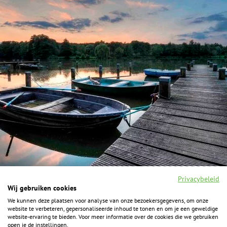
Privacybeleid
Wij gebruiken cookies
We kunnen deze plaatsen voor analyse van onze bezoekersgegevens, om onze
F
I
Y
P
website te verbeteren, gepersonaliseerde inhoud te tonen en om je een geweldige
a
n
o
i
website-ervaring te bieden. Voor meer informatie over de cookies die we gebruiken
c
s
u
n
open je de instellingen.