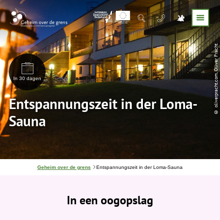
© oliverpracht.com, Oliver Pracht
In 30 dagen
Entspannungszeit in der Loma-
Sauna
J
Geheim over de grens
Entspannungszeit in der Loma-Sauna
e
b
e
In een oogopslag
v
i
n
d