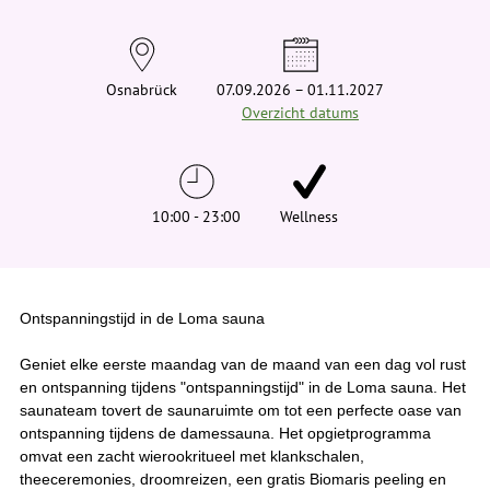
t
j
e
h
i
Osnabrück
07.09.2026 – 01.11.2027
e
Overzicht datums
r
:
10:00 - 23:00
Wellness
Ontspanningstijd in de Loma sauna
Geniet elke eerste maandag van de maand van een dag vol rust
en ontspanning tijdens "ontspanningstijd" in de Loma sauna. Het
saunateam tovert de saunaruimte om tot een perfecte oase van
ontspanning tijdens de damessauna. Het opgietprogramma
omvat een zacht wierookritueel met klankschalen,
theeceremonies, droomreizen, een gratis Biomaris peeling en