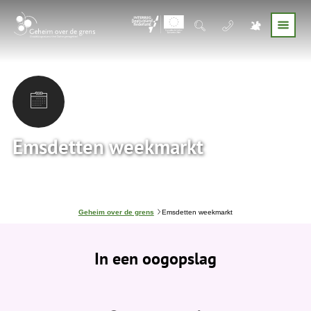
Emsdetten weekmarkt
J
Geheim over de grens
Emsdetten weekmarkt
e
b
e
In een oogopslag
v
i
n
d
t
j