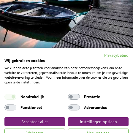
Privacybeleid
Wij gebruiken cookies
We kunnen deze plaatsen voor analyse van onze bezoekersgegevens, om onze
F
I
Y
P
website te verbeteren, gepersonaliseerde inhoud te tonen en om je een geweldige
a
n
o
i
website-ervaring te bieden. Voor meer informatie over de cookies die we gebruiken
c
s
u
n
open je de instellingen.
e
t
t
t
b
a
u
e
ALGEMENE INFORMATIE
o
g
b
r
Noodzakelijk
Prestatie
o
r
e
e
k
Het Geheim over de grens zijn de Duitse vakantieregio’s
a
s
Functioneel
Advertenties
m
t
Münsterland, Grafschaft Bentheim en Osnabrücker Land.
Accepteer alles
Instellingen opslaan
Algemene voorwaarden
Privacybeleid
Colofon
Toegankelijkheid