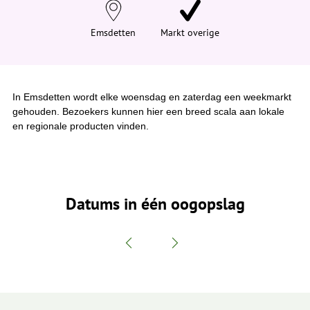
e
h
i
Emsdetten
Markt overige
e
r
:
In Emsdetten wordt elke woensdag en zaterdag een weekmarkt
gehouden. Bezoekers kunnen hier een breed scala aan lokale
en regionale producten vinden.
Datums in één oogopslag