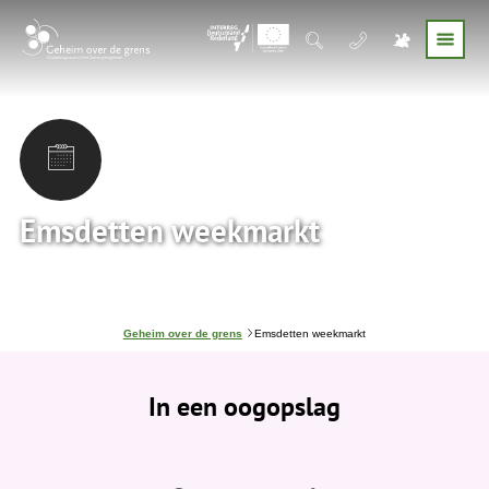
Emsdetten weekmarkt
J
Geheim over de grens
Emsdetten weekmarkt
e
b
e
In een oogopslag
v
i
n
d
t
j