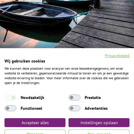
Privacybeleid
Wij gebruiken cookies
We kunnen deze plaatsen voor analyse van onze bezoekersgegevens, om onze
F
I
Y
P
website te verbeteren, gepersonaliseerde inhoud te tonen en om je een geweldige
a
n
o
i
website-ervaring te bieden. Voor meer informatie over de cookies die we gebruiken
c
s
u
n
open je de instellingen.
e
t
t
t
b
a
u
e
ALGEMENE INFORMATIE
o
g
b
r
Noodzakelijk
Prestatie
o
r
e
e
k
Het Geheim over de grens zijn de Duitse vakantieregio’s
a
s
Functioneel
Advertenties
m
t
Münsterland, Grafschaft Bentheim en Osnabrücker Land.
Accepteer alles
Instellingen opslaan
Algemene voorwaarden
Privacybeleid
Colofon
Toegankelijkheid