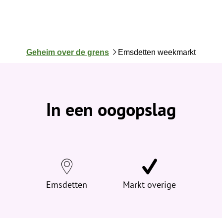
J
Geheim over de grens
Emsdetten weekmarkt
e
b
e
v
In een oogopslag
i
n
d
t
j
e
h
Emsdetten
Markt overige
i
e
r