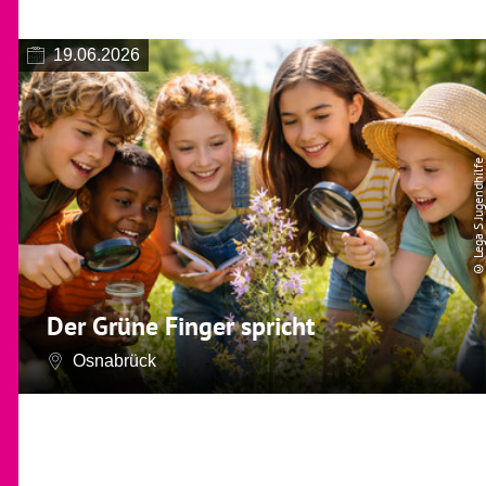
19.06.2026
© Lega S Jugendhilfe
Der Grüne Finger spricht
Osnabrück