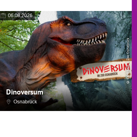
06.08.2026
| Zoo Osnabrück
CC-BY-SA
©
Dinoversum
Osnabrück