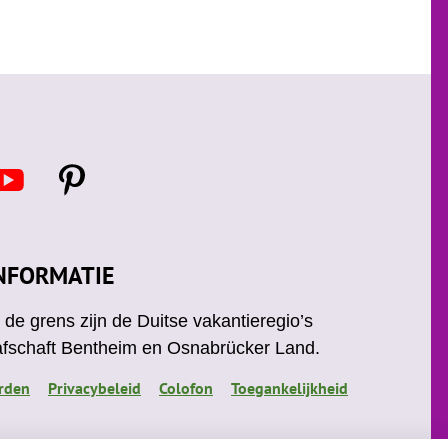
Y
P
o
i
u
n
t
u
e
NFORMATIE
b
r
e
e
de grens zijn de Duitse vakantieregio’s
s
afschaft Bentheim en Osnabrücker Land.
t
rden
Privacybeleid
Colofon
Toegankelijkheid