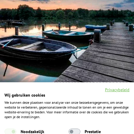
Privacybeleid
Wij gebruiken cookies
We kunnen deze plaatsen voor analyse van onze bezoekersgegevens, om onze
F
I
Y
P
website te verbeteren, gepersonaliseerde inhoud te tonen en om je een geweldige
a
n
o
i
website-ervaring te bieden. Voor meer informatie over de cookies die we gebruiken
c
s
u
n
open je de instellingen.
e
t
t
t
b
a
u
e
ALGEMENE INFORMATIE
o
g
b
r
Noodzakelijk
Prestatie