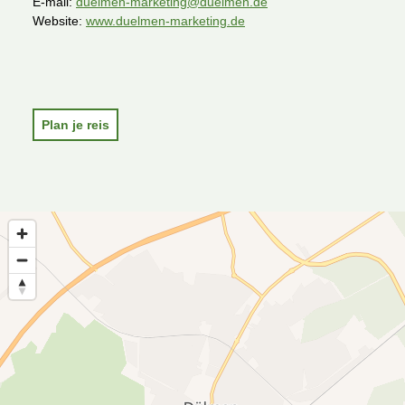
E-mail:
duelmen-marketing@duelmen.de
Website:
www.duelmen-marketing.de
H
o
m
e
Plan je reis
p
a
g
e