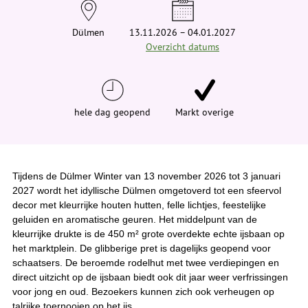
e
h
i
Dülmen
13.11.2026 – 04.01.2027
e
Overzicht datums
r
:
hele dag geopend
Markt overige
Tijdens de Dülmer Winter van 13 november 2026 tot 3 januari
2027 wordt het idyllische Dülmen omgetoverd tot een sfeervol
decor met kleurrijke houten hutten, felle lichtjes, feestelijke
geluiden en aromatische geuren. Het middelpunt van de
kleurrijke drukte is de 450 m² grote overdekte echte ijsbaan op
het marktplein. De glibberige pret is dagelijks geopend voor
schaatsers. De beroemde rodelhut met twee verdiepingen en
direct uitzicht op de ijsbaan biedt ook dit jaar weer verfrissingen
voor jong en oud. Bezoekers kunnen zich ook verheugen op
talrijke toernooien op het ijs.