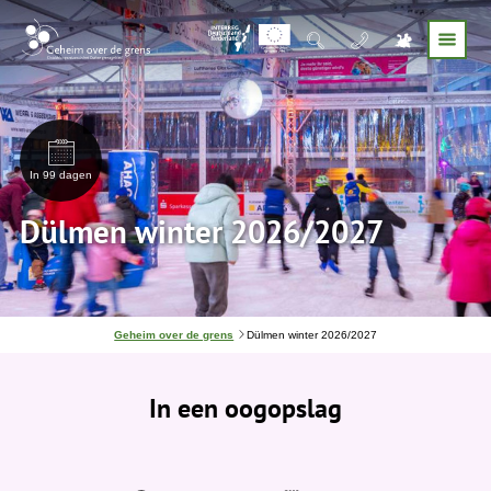
In 99 dagen
Dülmen winter 2026/2027
J
Geheim over de grens
Dülmen winter 2026/2027
e
b
e
In een oogopslag
v
i
n
d
t
j