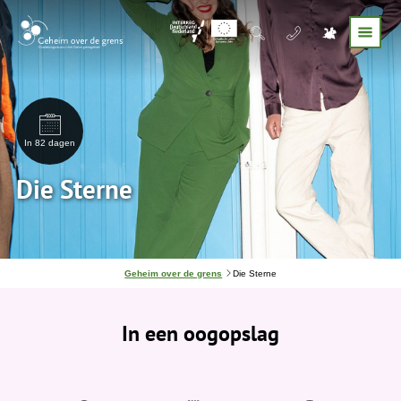
In 82 dagen
Die Sterne
J
Geheim over de grens
Die Sterne
e
b
e
In een oogopslag
v
i
n
d
t
j