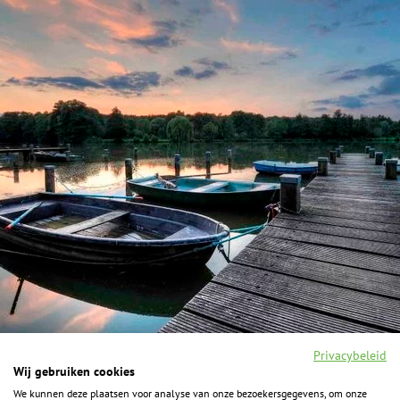
Privacybeleid
Wij gebruiken cookies
We kunnen deze plaatsen voor analyse van onze bezoekersgegevens, om onze
F
I
Y
P