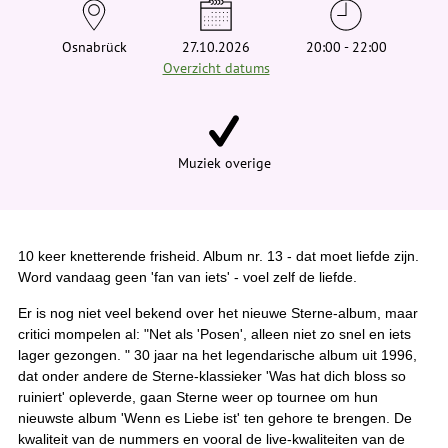
e
h
i
Osnabrück
27.10.2026
20:00 - 22:00
e
Overzicht datums
r
:
Muziek overige
10 keer knetterende frisheid. Album nr. 13 - dat moet liefde zijn.
Word vandaag geen 'fan van iets' - voel zelf de liefde.
Er is nog niet veel bekend over het nieuwe Sterne-album, maar
critici mompelen al: "Net als 'Posen', alleen niet zo snel en iets
lager gezongen. " 30 jaar na het legendarische album uit 1996,
dat onder andere de Sterne-klassieker 'Was hat dich bloss so
ruiniert' opleverde, gaan Sterne weer op tournee om hun
nieuwste album 'Wenn es Liebe ist' ten gehore te brengen. De
kwaliteit van de nummers en vooral de live-kwaliteiten van de