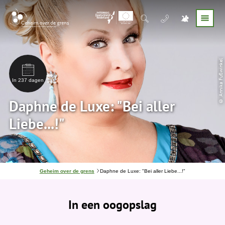
© Annika Fußwinkel
In 237 dagen
Daphne de Luxe: "Bei aller
Liebe...!"
J
Geheim over de grens
Daphne de Luxe: "Bei aller Liebe...!"
e
b
e
In een oogopslag
v
i
n
d