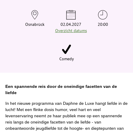
t
j
e
h
i
Osnabrück
02.04.2027
20:00
e
Overzicht datums
r
:
Comedy
Een spannende reis door de oneindige facetten van de
liefde
In het nieuwe programma van Daphne de Luxe hangt liefde in de
lucht! Met een flinke dosis humor, veel hart en veel
levenservaring neemt ze haar publiek mee op een spannende
reis langs de oneindige facetten van de liefde - van
onbeantwoorde jeugdliefde tot de hoogte- en dieptepunten van