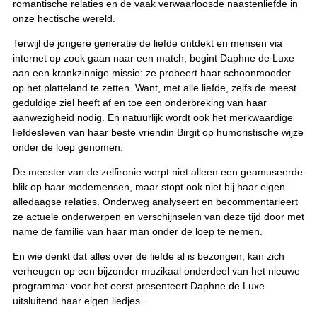
romantische relaties en de vaak verwaarloosde naastenliefde in
onze hectische wereld.
Terwijl de jongere generatie de liefde ontdekt en mensen via
internet op zoek gaan naar een match, begint Daphne de Luxe
aan een krankzinnige missie: ze probeert haar schoonmoeder
op het platteland te zetten. Want, met alle liefde, zelfs de meest
geduldige ziel heeft af en toe een onderbreking van haar
aanwezigheid nodig. En natuurlijk wordt ook het merkwaardige
liefdesleven van haar beste vriendin Birgit op humoristische wijze
onder de loep genomen.
De meester van de zelfironie werpt niet alleen een geamuseerde
blik op haar medemensen, maar stopt ook niet bij haar eigen
alledaagse relaties. Onderweg analyseert en becommentarieert
ze actuele onderwerpen en verschijnselen van deze tijd door met
name de familie van haar man onder de loep te nemen.
En wie denkt dat alles over de liefde al is bezongen, kan zich
verheugen op een bijzonder muzikaal onderdeel van het nieuwe
programma: voor het eerst presenteert Daphne de Luxe
uitsluitend haar eigen liedjes.