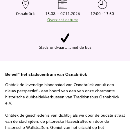
e
h
i
Osnabrück
15.08. – 07.11.2026
12:00 - 13:30
e
Overzicht datums
r
:
Stadsrondvaart, ... met de bus
Beleef" het stadscentrum van Osnabrück
Ontdek de levendige binnenstad van Osnabrück vanuit een
nieuw perspectief - aan boord van een van onze charmante
historische dubbeldekkerbussen van Traditionsbus Osnabrück
e.V.
Ontdek de geschiedenis van dichtbij als we door de oudste straat
van de stad rijden, de pittoreske Hasestraße, en door de
historische Wallstraßen. Geniet van het uitzicht op het