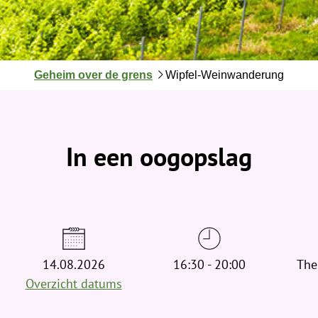
J
Geheim over de grens
Wipfel-Weinwanderung
e
b
e
v
In een oogopslag
i
n
d
t
j
e
h
14.08.2026
16:30 - 20:00
The
i
Overzicht datums
e
r