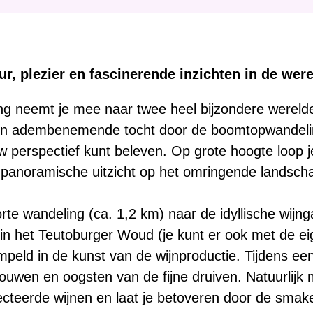
:
ur, plezier en fascinerende inzichten in de were
 neemt je mee naar twee heel bijzondere werelden
een adembenemende tocht door de boomtopwandelin
w perspectief kunt beleven. Op grote hoogte loop
t panoramische uitzicht op het omringende landsch
rte wandeling (ca. 1,2 km) naar de idyllische wij
 in het Teutoburger Woud (je kunt er ook met de ei
peld in de kunst van de wijnproductie. Tijdens ee
rbouwen en oogsten van de fijne druiven. Natuurlijk 
ecteerde wijnen en laat je betoveren door de sma