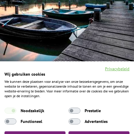
Privacybeleid
Wij gebruiken cookies
We kunnen deze plaatsen voor analyse van onze bezoekersgegevens, om onze
F
I
Y
P
website te verbeteren, gepersonaliseerde inhoud te tonen en om je een geweldige
a
n
o
i
website-ervaring te bieden. Voor meer informatie over de cookies die we gebruiken
c
s
u
n
open je de instellingen.
e
t
t
t
b
a
u
e
ALGEMENE INFORMATIE
o
g
b
r
Noodzakelijk
Prestatie
o
r
e
e
k
Het Geheim over de grens zijn de Duitse vakantieregio’s
a
s
Functioneel
Advertenties
m
t
Münsterland, Grafschaft Bentheim en Osnabrücker Land.