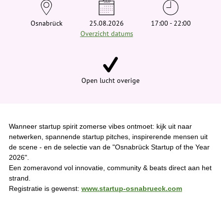
e
h
i
Osnabrück
25.08.2026
17:00 - 22:00
e
Overzicht datums
r
:
Open lucht overige
Wanneer startup spirit zomerse vibes ontmoet: kijk uit naar
netwerken, spannende startup pitches, inspirerende mensen uit
de scene - en de selectie van de "Osnabrück Startup of the Year
2026".
Een zomeravond vol innovatie, community & beats direct aan het
strand.
Registratie is gewenst:
www.startup-osnabrueck.com