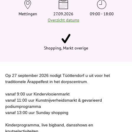
e
h
i
Mettingen
27.09.2026
09:00 - 18:00
e
Overzicht datums
r
:
Shopping, Markt overige
Op 27 september 2026 nodigt Tüöttendorf u uit voor het
traditionele Ärappelfest in het dorpscentrum.
vanaf 9:00 uur Kindervlooienmarkt
vanaf 11:00 uur Kunstnijverheidsmarkt & gevarieerd
podiumprogramma
vanaf 13:00 uur Sunday shopping
Kinderprogramma, live bigband, dansshows en
knutselactiviteiten