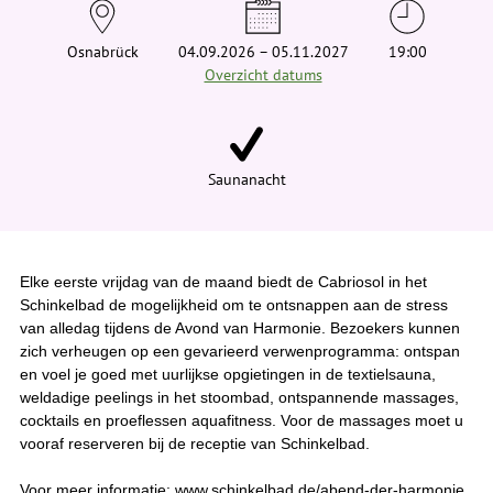
e
h
i
Osnabrück
04.09.2026 – 05.11.2027
19:00
e
Overzicht datums
r
:
Saunanacht
Elke eerste vrijdag van de maand biedt de Cabriosol in het
Schinkelbad de mogelijkheid om te ontsnappen aan de stress
van alledag tijdens de Avond van Harmonie. Bezoekers kunnen
zich verheugen op een gevarieerd verwenprogramma: ontspan
en voel je goed met uurlijkse opgietingen in de textielsauna,
weldadige peelings in het stoombad, ontspannende massages,
cocktails en proeflessen aquafitness. Voor de massages moet u
vooraf reserveren bij de receptie van Schinkelbad.
Voor meer informatie: www.schinkelbad.de/abend-der-harmonie