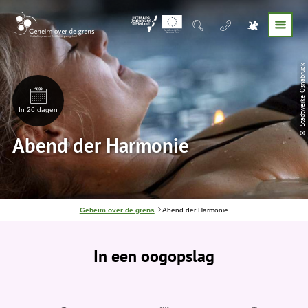
© Stadtwerke Osnabrück
In 26 dagen
Abend der Harmonie
J
Geheim over de grens
Abend der Harmonie
e
b
e
In een oogopslag
v
i
n
d
t
j